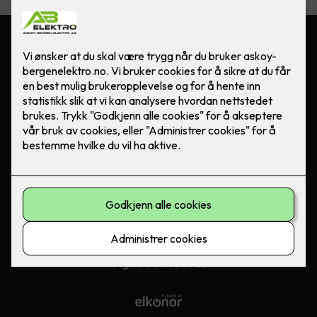
Kontakt oss
56 15 14 00
kontor@askoy-bergenelektro.no
Besøksadresse
Storebotn 58, 5309 Kleppestø
Følg oss
Facebook
Org.no 857 884 922