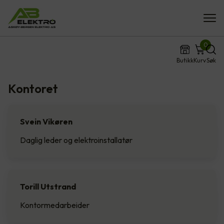
0
Butikk
Kurv
Søk
Kontoret
Svein Vikøren
Daglig leder og elektroinstallatør
Torill Utstrand
Kontormedarbeider