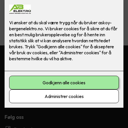
m/trådløs sensor
Komfyrvakt mKomfy 25 Wally fra CTM
Lyng.
5,750
,-
Kontakt oss
56 15 14 00
kontor@askoy-bergenelektro.no
Besøksadresse
Storebotn 58, 5309 Kleppestø
Følg oss