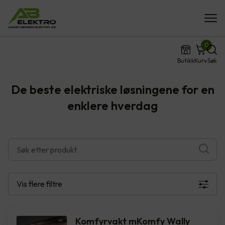
0
Butikk
Kurv
Søk
De beste elektriske løsningene for en
enklere hverdag
Vis flere
filtre
Komfyrvakt mKomfy Wally