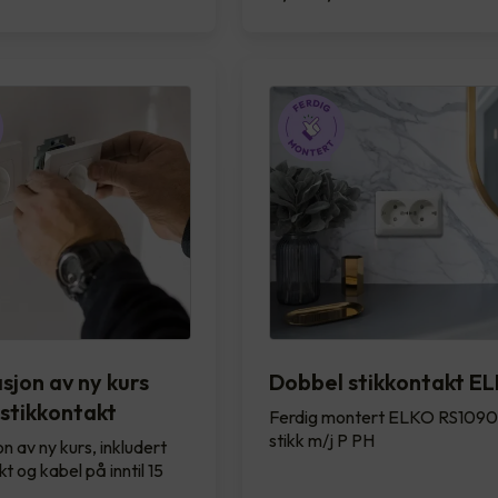
asjon av ny kurs
Dobbel stikkontakt E
 stikkontakt
Ferdig montert ELKO RS1090
stikk m/j P PH
on av ny kurs, inkludert
t og kabel på inntil 15