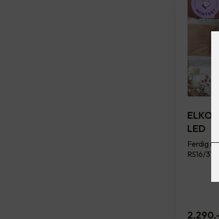
ELKO D
LED
Ferdig mo
RS16/315 
2,290
,