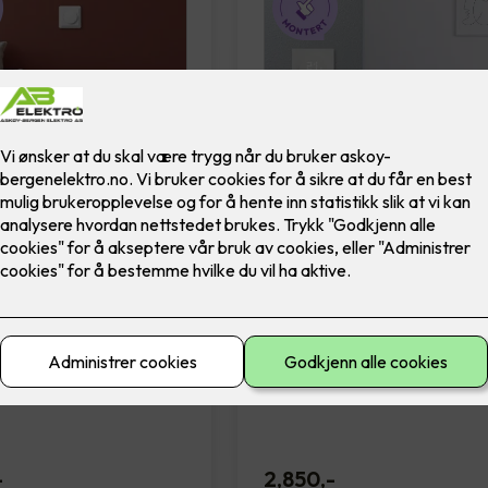
immer - RS16/315
Bytte av termostat -
ELKO One Hvit
ntert utskift dimmer
Bytte av termostat, til ELKO
GLE PH (Polarhvit)
Matter termostat, i fargen hvit
Inkludert montering.
-
2,850
,-