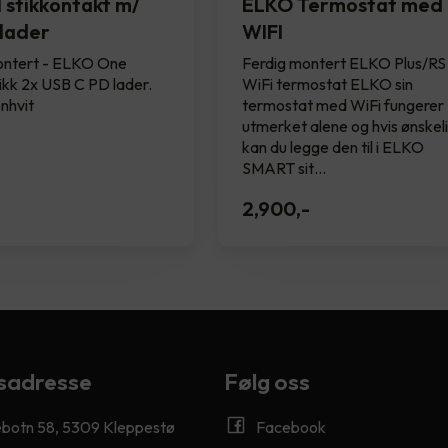
 stikkontakt m/
ELKO Termostat med
lader
WIFI
ontert - ELKO One
Ferdig montert ELKO Plus/RS
ikk 2x USB C PD lader.
WiFi termostat ELKO sin
nhvit
termostat med WiFi fungerer
utmerket alene og hvis ønskel
kan du legge den til i ELKO
SMART sit…
2,900
,-
sadresse
Følg oss
ebotn 58, 5309 Kleppestø
Facebook