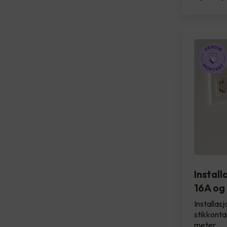
Install
16A og
Installasj
stikkontak
meter.