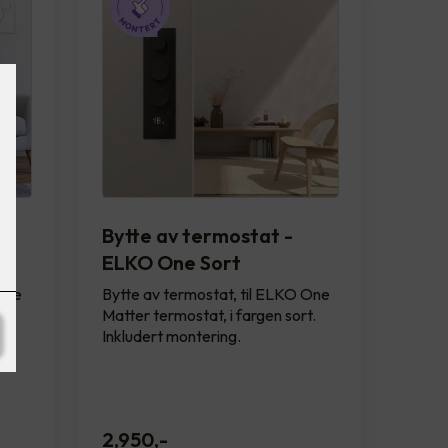
Bytte av termostat -
ELKO One Sort
 One
Bytte av termostat, til ELKO One
.
Matter termostat, i fargen sort.
Inkludert montering.
2,950
,-