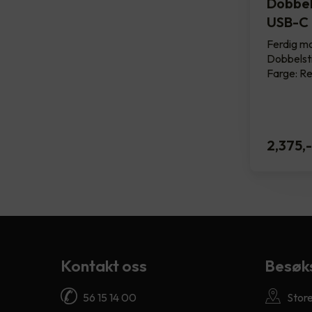
Dobbel
USB-C 
Ferdig m
Dobbelst
Farge: Re
2,375
,-
Kontakt oss
Besøk
56 15 14 00
Stor