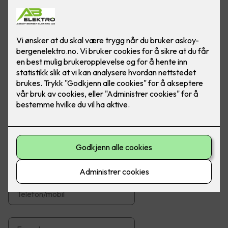
Her hos oss Askøy-Bergen Elektro AS har vi lang
erfaring og høy kompetanse innen installasjoner
både til nybygg og rehabilitering.
Fyll ut skjemaet og vi vil svare deg så snart som mulig.