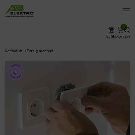
0
Butikk
Kurv
Søk
Nettbutikk
Ferdig montert