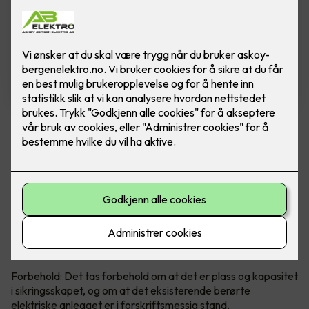
Installasjon av ny kurs 16A og
stikkontakt
Installasjon av ny kurs, inkludert stikkontakt og
kabel på inntil 15 meter.
Installasjon av ny kurs 16A, inkludert stikkontakt og kabel på
inntil 15 meter.
Forbehold: Det tas forbehold om at det er plass og kapasitet
i sikringsskapet, og om at det eksisterende berørte
elektriske anlegget er i forskriftsmessig stand.