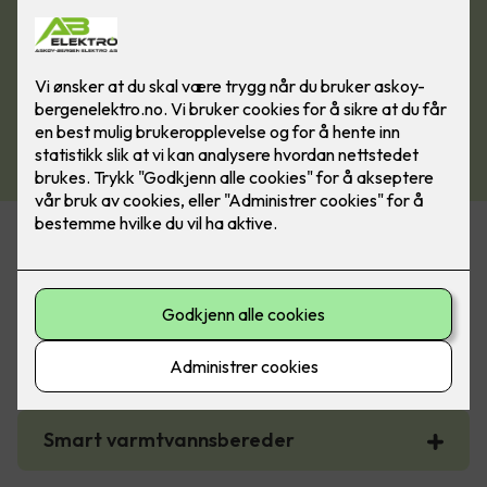
Noen boligtiltak som gir støtte fra
Enova
Smart strømstyring for bolig
Smart varmtvannsbereder