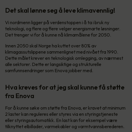
Det skal lønne seg å leve klimavennlig!
Vi nordmenn ligger på verdenstoppen i å ta i bruk ny
teknologi, og flere og flere velger energismarte løsninger.
Det trenger vi for å kunne nå klimamålene for 2050.
Innen 2050 skal Norge ha kuttet over 80% av
klimagassutslippene sammenlignet med nivået fra 1990.
Dette målet krever en teknologisk omlegging, av nærmest
alle sektorer. Dette er langsiktige og strukturelle
samfunnsendringer som Enova jobber med.
Hva kreves for at jeg skal kunne få støtte
fra Enova
For å kunne søke om støtte fra Enova, er kravet at minimum
2 laster kan reguleres eller styres via en styringstjeneste
eller styringsautomatikk. En last kan for eksempel være
tilknyttet elbillader, varmekabler og varmtvannsberederen.