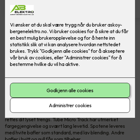
Spotskinne - Tube Micro Track,
Hvit
Ferdig montert spotskinne fra SG Armaturen.
Hvit
Tube Micro Track er en skinne med slanke, presise spoter
med minimalistisk, eksklusivt utseende. Den er lett å
montere i alle kjente takuttak og bokser i ulike typer rom i
boligen som soverom, stuer, entreer osv. Hver spot kan
rettes dit lyset trengs. Tube Micro Track har utmerket
fargegjengivelse og svært lang levetid. Spotene leveres
med hvite bafler som standard, med lav blending. Andre
bafler i hvitt og gull fås som tilbehør.