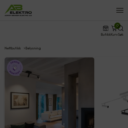
0
Butikk
Kurv
Søk
Nettbutikk
Belysning