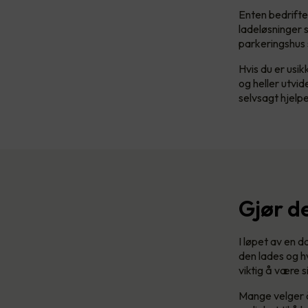
Enten bedriften 
ladeløsninger s
parkeringshus 
Hvis du er usik
og heller utvid
selvsagt hjel
Gjør de
I løpet av en d
den lades og h
viktig å være s
Mange velger å