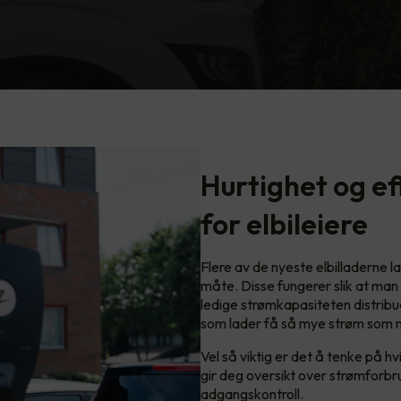
Hurtighet og ef
for elbileiere
Flere av de nyeste elbilladerne 
måte. Disse fungerer slik at man
ledige strømkapasiteten distribue
som lader få så mye strøm som m
Vel så viktig er det å tenke på h
gir deg oversikt over strømforbru
adgangskontroll.