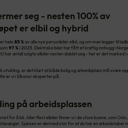
rmer seg - nesten 100% av
øpet er elbil og hybrid
er hele
85 %
av alle nye personbiler elbil, og om man legger til lad
t som
97 %
i 2023
. Elektriske biler har fått et kraftig innhugg i Norge
20 har antall solgte elbiler nesten doblet seg - her er det marked i
k utvikling, er det klart at både bolig og arbeidsplass må svare o
tte er vi i Elkonor eksperter på.
ading på arbeidsplassen
met for å bli. Aller flest elbiler finner vi i de store byene, som Oslo
tavanger. Sjansen er dermed stor for at du har en arbeidstaker m