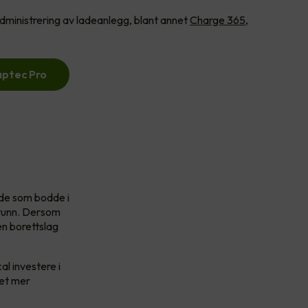
dministrering av ladeanlegg, blant annet
Charge 365,
aptec Pro
r de som bodde i
grunn. Dersom
en borettslag
l investere i
 et mer