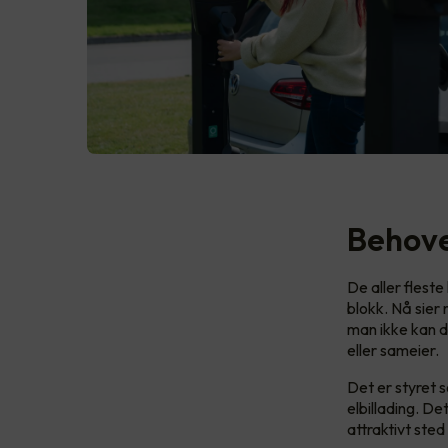
Behovet
De aller fleste
blokk. Nå sier
man ikke kan d
eller sameier.
Det er styret 
elbillading. De
attraktivt sted