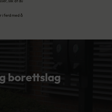
ser, slik at du
r i ferd med å
g borettslag