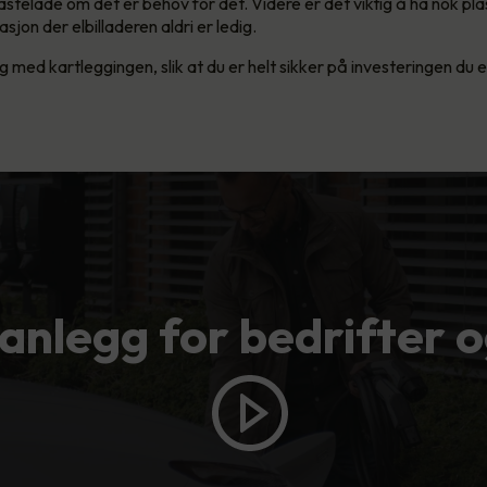
hastelade om det er behov for det. Videre er det viktig å ha nok plas
asjon der elbilladeren aldri er ledig.
eg med kartleggingen, slik at du er helt sikker på investeringen du e
anlegg for bedrifter o