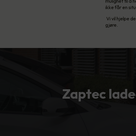
mulighet til å 
ikke får en situ
Vi vil hjelpe d
gjøre.
Zaptec lade