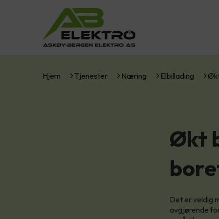
Hjem
Tjenester
Næring
Elbillading
Økt
Økt b
bore
Det er veldig m
avgjørende for 