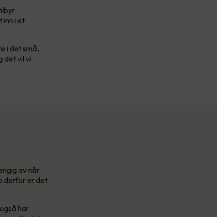
tilbyr
inn i et
te i det små,
det vil vi
hengig av når
p derfor er det
 også har