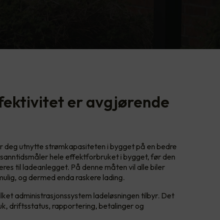
fektivitet er avgjørende
lar deg utnytte strømkapasiteten i bygget på en bedre
 sanntidsmåler hele effektforbruket i bygget, før den
res til ladeanlegget. På denne måten vil alle biler
ulig, og dermed enda raskere lading.
vilket administrasjonssystem ladeløsningen tilbyr. Det
k, driftsstatus, rapportering, betalinger og