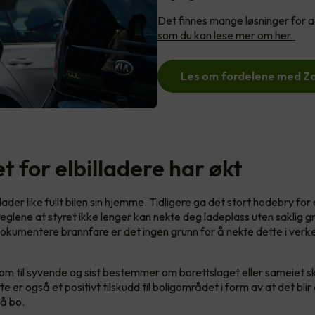
Det finnes mange løsninger for a
som du kan lese mer om her.
Les om fordelene med Z
 for elbilladere har økt
 lader like fullt bilen sin hjemme. Tidligere ga det stort hodebry fo
 reglene at styret ikke lenger kan nekte deg ladeplass uten saklig 
okumentere brannfare er det ingen grunn for å nekte dette i verk
som til syvende og sist bestemmer om borettslaget eller sameiet ska
tte er også et positivt tilskudd til boligområdet i form av at det blir
 å bo.