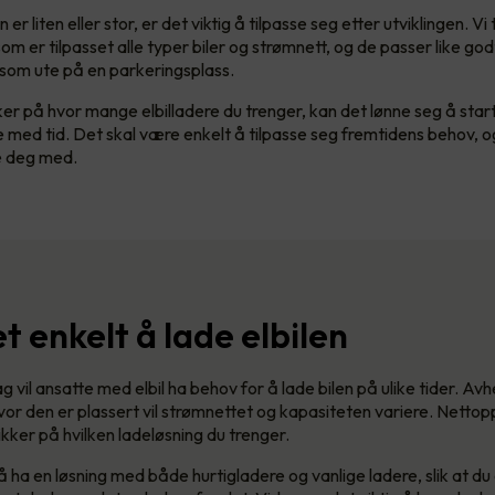
er liten eller stor, er det viktig å tilpasse seg etter utviklingen. Vi 
om er tilpasset alle typer biler og strømnett, og de passer like godt 
som ute på en parkeringsplass.
ker på hvor mange elbilladere du trenger, kan det lønne seg å star
e med tid. Det skal være enkelt å tilpasse seg fremtidens behov, og 
pe deg med.
t enkelt å lade elbilen
ag vil ansatte med elbil ha behov for å lade bilen på ulike tider. Av
vor den er plassert vil strømnettet og kapasiteten variere. Nettop
ikker på hvilken ladeløsning du trenger.
 ha en løsning med både hurtigladere og vanlige ladere, slik at du