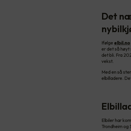
Det næ
nybilkj
Ifølge
elbil.no
er det så høy
det bli. Fra 20
vekst.
Med en så ster
elbilladere. De
Elbill
Elbiler har kom
Trondheim og S