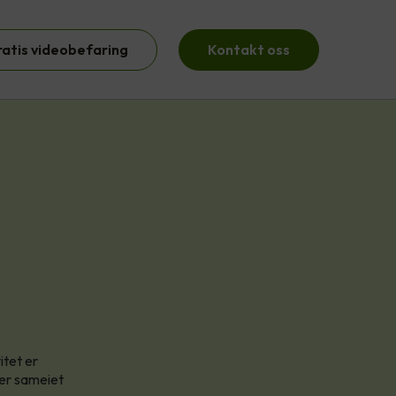
ratis videobefaring
Kontakt oss
itet er
ler sameiet