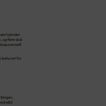
bare hybrider
, og flere skal
 eksponensiell
pp behovet for
, Bergen,
ed elbil.