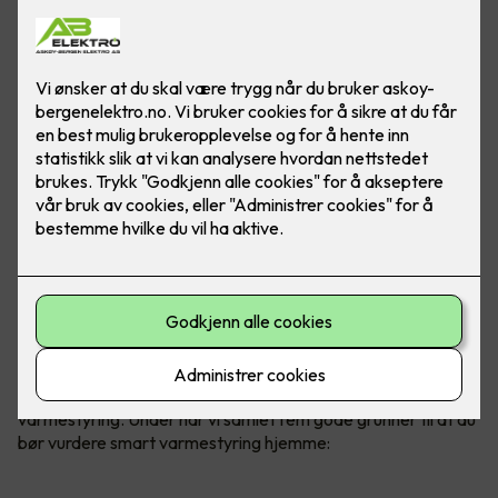
Uansett om du velger panelovner,
varmekabler, varmefolie
eller varmematter,
kan alt styres gjennom smart
varmestyring. Under har vi samlet fem gode grunner til at du
bør vurdere smart varmestyring hjemme: