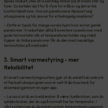
åpnes vinduet, uten at vi samtidig tenker på at ovnen står og
fyrer. Du betaler dyrt for å «fyre for kråka» og det er lite
komfortabelt inne. Hva om panelovnene tilpasset seg
situasjonene og tok ansvar for et behagelig inneklima?
– Dette er typisk for mange norske hjem hvor en har gamle
panelovner. Vi anbefaler alltid å investere i panelovner med
gode termostater slik at temperaturen holder seg stabil.
Kjøper du Nobø panelovner får du den mest nøyaktige
termostaten på markedet.
3. Smart varmestyring - mer
fleksibilitet
Et smart varmestyringssystem gjør at du enkelt kan avbryte
et fastsatt ukesprogram som er satt til din husstand, for
eksempel gjennom en egen app.
– La oss si at du en kveld ønsker å være i kjellerstuen, som du
sjelden bruker, der du også normalt har lav temperatur. I
vårt system kan du da enkelt justere temperaturen gjennom