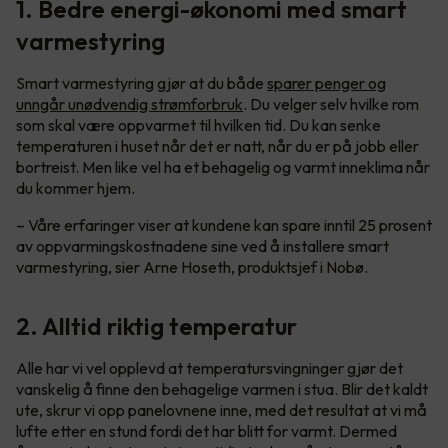
1. Bedre energi-økonomi med smart
varmestyring
Smart varmestyring gjør at du både
sparer penger og
unngår unødvendig strømforbruk
. Du velger selv hvilke rom
som skal være oppvarmet til hvilken tid. Du kan senke
temperaturen i huset når det er natt, når du er på jobb eller
bortreist. Men like vel ha et behagelig og varmt inneklima når
du kommer hjem.
– Våre erfaringer viser at kundene kan spare inntil 25 prosent
av oppvarmingskostnadene sine ved å installere smart
varmestyring, sier Arne Hoseth, produktsjef i Nobø.
2. Alltid riktig temperatur
Alle har vi vel opplevd at temperatursvingninger gjør det
vanskelig å finne den behagelige varmen i stua. Blir det kaldt
ute, skrur vi opp panelovnene inne, med det resultat at vi må
lufte etter en stund fordi det har blitt for varmt. Dermed